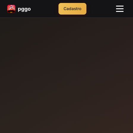
pggo
Cadastro