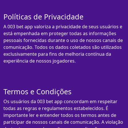
Políticas de Privacidade
A 003 bet app valoriza a privacidade de seus usuários e
está empenhada em proteger todas as informações
pessoais fornecidas durante o uso de nossos canais de
comunicação. Todos os dados coletados são utilizados
exclusivamente para fins de melhoria contínua da
experiência de nossos jogadores.
Termos e Condições
Os usuários da 003 bet app concordam em respeitar
todas as regras e regulamentos estabelecidos. É
importante ler e entender todos os termos antes de
participar de nossos canais de comunicação. A violação