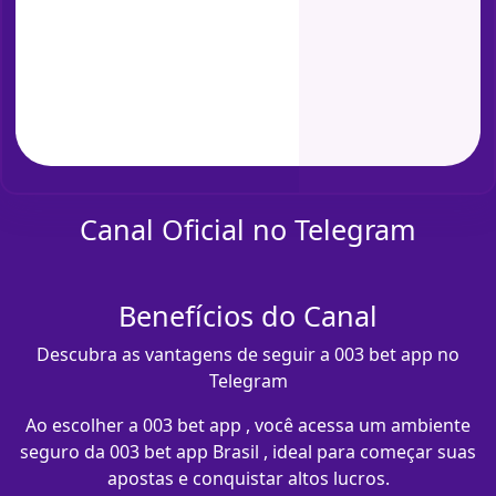
Canal Oficial no Telegram
Benefícios do Canal
Descubra as vantagens de seguir a 003 bet app no
Telegram
Ao escolher a 003 bet app , você acessa um ambiente
seguro da 003 bet app Brasil , ideal para começar suas
apostas e conquistar altos lucros.