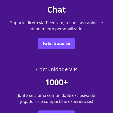
Chat
Suporte direto via Telegram, respostas rápidas e
atendimento personalizado!
Falar Suporte
Comunidade VIP
1000+
Junte-se a uma comunidade exclusiva de
jogadores e compartilhe experiências!