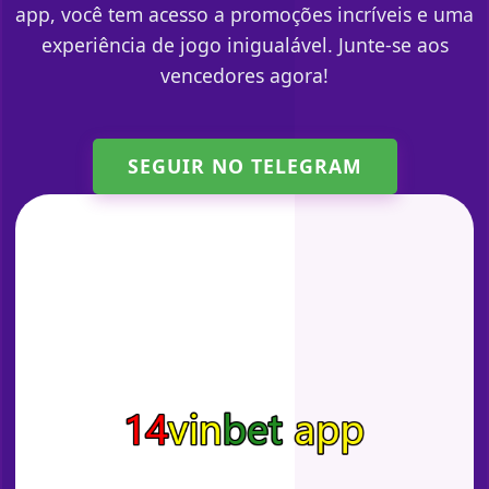
app, você tem acesso a promoções incríveis e uma
experiência de jogo inigualável. Junte-se aos
vencedores agora!
SEGUIR NO TELEGRAM