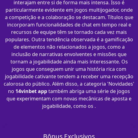
interajam entre si de forma mais intensa. Isso é
particularmente evidente em jogos multijogador, onde
a competição e a colaboração se destacam. Títulos que
incorporam funcionalidades de chat em tempo real e
recursos de equipe têm se tornado cada vez mais
populares. Outra tendência observada é a gamificação
de elementos não relacionados a jogos, como a
inclusão de narrativas envolventes e missões que
tornam a jogabilidade ainda mais interessante. Os
jogos que conseguem unir uma história rica com
jogabilidade cativante tendem a receber uma recepção
calorosa do público. Além disso, a categoria 'Novidades'
no
14vinbet app
também abriga uma série de jogos
que experimentam com novas mecânicas de aposta e
jogabilidade, como os .
Bônus Exclusivos