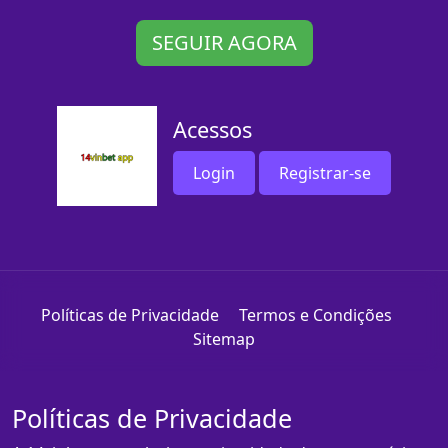
SEGUIR AGORA
Acessos
Login
Registrar-se
Políticas de Privacidade
Termos e Condições
Sitemap
Políticas de Privacidade