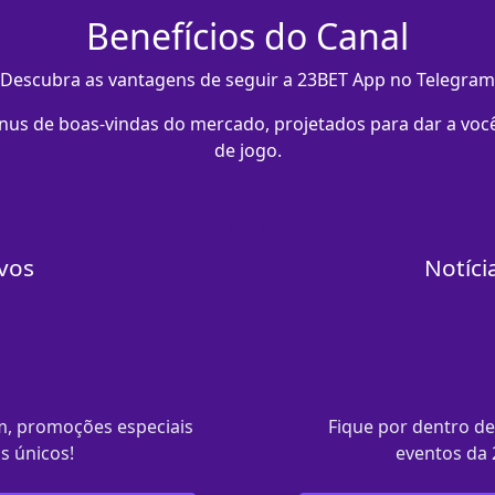
Benefícios do Canal
Descubra as vantagens de seguir a 23BET App no Telegram
us de boas-vindas do mercado, projetados para dar a voc
de jogo.
vos
Notíci
m, promoções especiais
Fique por dentro d
s únicos!
eventos da 