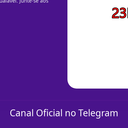
ualável. Junte-se aos
Canal Oficial no Telegram