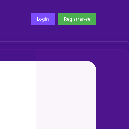
Login
Registrar-se