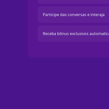
Participe das conversas e interaja
Receba bônus exclusivos automati