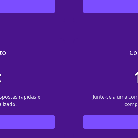
to
Co
t
espostas rápidas e
Junte-se a uma com
lizado!
compa
e