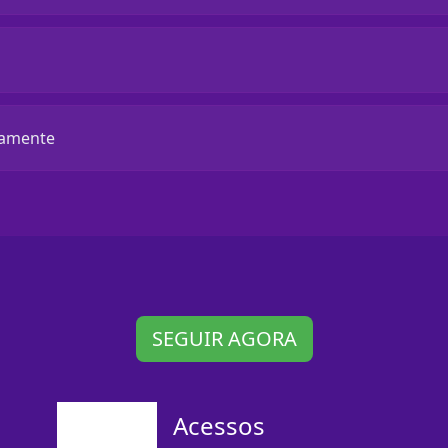
camente
SEGUIR AGORA
Acessos