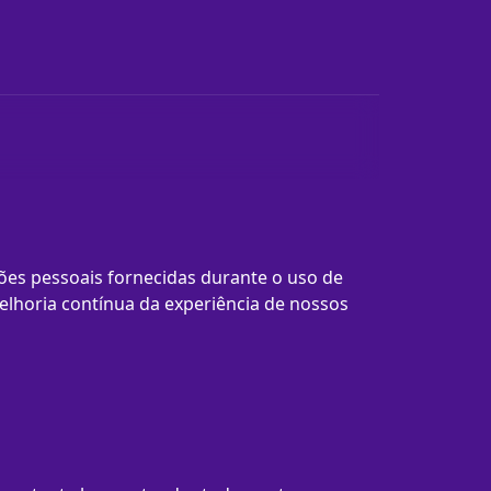
ões pessoais fornecidas durante o uso de
elhoria contínua da experiência de nossos