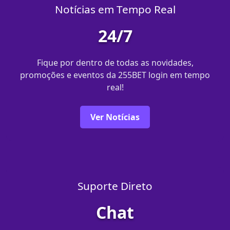
Notícias em Tempo Real
24/7
Fique por dentro de todas as novidades,
promoções e eventos da 255BET login em tempo
real!
Ver Notícias
Suporte Direto
Chat