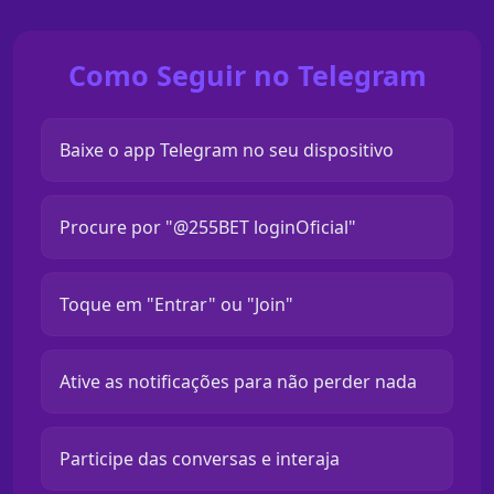
Como Seguir no Telegram
Baixe o app Telegram no seu dispositivo
Procure por "@255BET loginOficial"
Toque em "Entrar" ou "Join"
Ative as notificações para não perder nada
Participe das conversas e interaja