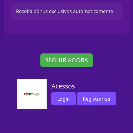
Receba bônus exclusivos automaticamente
SEGUIR AGORA
Acessos
Login
Registrar-se