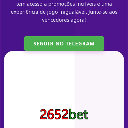
tem acesso a promoções incríveis e uma
experiência de jogo inigualável. Junte-se aos
vencedores agora!
SEGUIR NO TELEGRAM