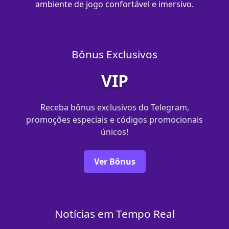
ambiente de jogo confortável e imersivo.
Bônus Exclusivos
VIP
Receba bônus exclusivos do Telegram,
promoções especiais e códigos promocionais
únicos!
Ver Bônus
Notícias em Tempo Real