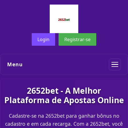
Login
Registrar-se
Menu
2652bet - A Melhor
Plataforma de Apostas Online
Cadastre-se na 2652bet para ganhar bônus no
cadastro e em cada recarga. Com a 2652bet, você