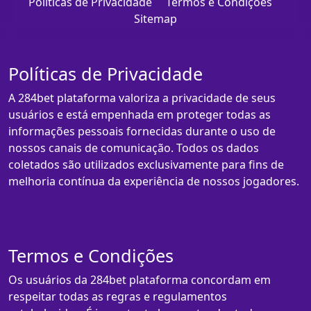
Políticas de Privacidade
Termos e Condições
Sitemap
Políticas de Privacidade
A 284bet plataforma valoriza a privacidade de seus
usuários e está empenhada em proteger todas as
informações pessoais fornecidas durante o uso de
nossos canais de comunicação. Todos os dados
coletados são utilizados exclusivamente para fins de
melhoria contínua da experiência de nossos jogadores.
Termos e Condições
Os usuários da 284bet plataforma concordam em
respeitar todas as regras e regulamentos