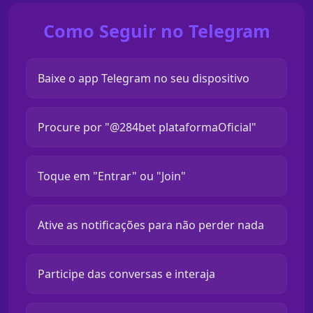
Como Seguir no Telegram
Baixe o app Telegram no seu dispositivo
Procure por "@284bet plataformaOficial"
Toque em "Entrar" ou "Join"
Ative as notificações para não perder nada
Participe das conversas e interaja