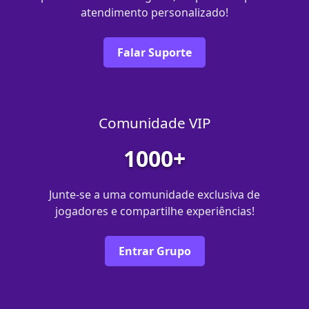
atendimento personalizado!
Falar Suporte
Comunidade VIP
1000+
Junte-se a uma comunidade exclusiva de
jogadores e compartilhe experiências!
Entrar Grupo