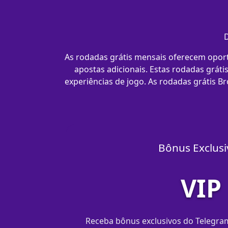
D
As rodadas grátis mensais oferecem opor
apostas adicionais. Estas rodadas gráti
experiências de jogo. As rodadas grátis 
Bônus Exclusi
VIP
Receba bônus exclusivos do Telegra