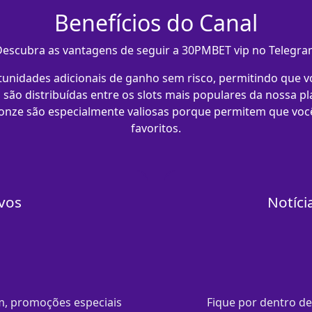
Benefícios do Canal
escubra as vantagens de seguir a 30PMBET vip no Telegr
tunidades adicionais de ganho sem risco, permitindo que 
s são distribuídas entre os slots mais populares da nossa
Bronze são especialmente valiosas porque permitem que você
favoritos.
vos
Notíci
m, promoções especiais
Fique por dentro d