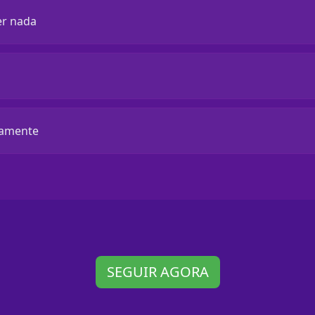
er nada
camente
SEGUIR AGORA