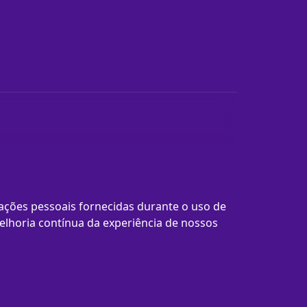
ações pessoais fornecidas durante o uso de
elhoria contínua da experiência de nossos