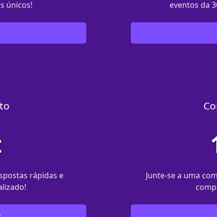
s únicos!
eventos da 3
to
Co
t
espostas rápidas e
Junte-se a uma com
lizado!
compa
e