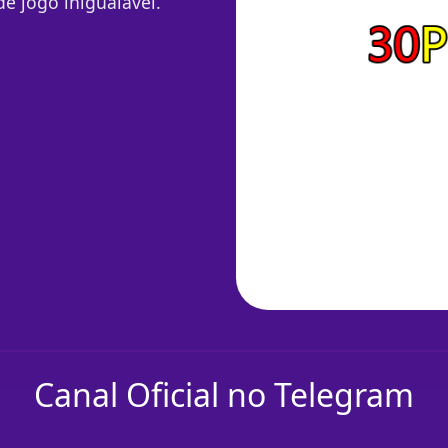
e jogo inigualável.
Canal Oficial no Telegram