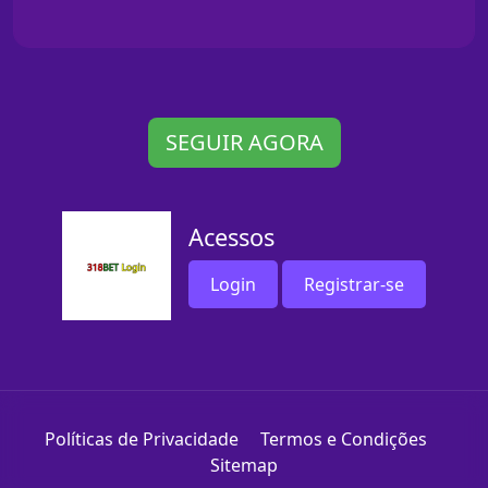
SEGUIR AGORA
Acessos
Login
Registrar-se
Políticas de Privacidade
Termos e Condições
Sitemap