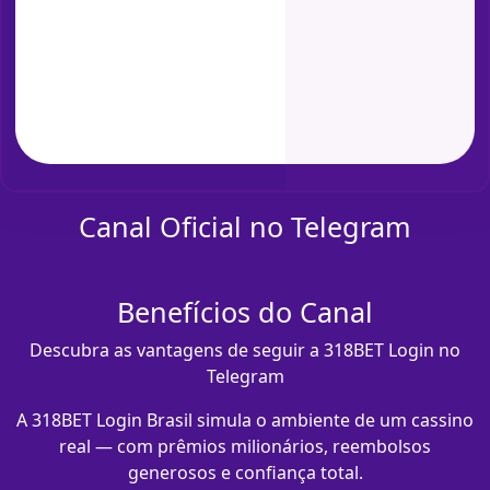
Canal Oficial no Telegram
Benefícios do Canal
Descubra as vantagens de seguir a 318BET Login no
Telegram
A 318BET Login Brasil simula o ambiente de um cassino
real — com prêmios milionários, reembolsos
generosos e confiança total.