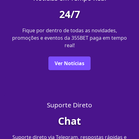
24/7
Fique por dentro de todas as novidades,
promoções e eventos da 355BET paga em tempo
real!
Ver Notícias
Suporte Direto
Chat
Suporte direto via Telegram, respostas rápidas e