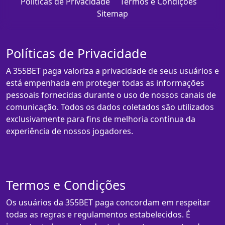
Políticas de Privacidade
Termos e Condições
Sitemap
Políticas de Privacidade
A 355BET paga valoriza a privacidade de seus usuários e
está empenhada em proteger todas as informações
pessoais fornecidas durante o uso de nossos canais de
comunicação. Todos os dados coletados são utilizados
exclusivamente para fins de melhoria contínua da
experiência de nossos jogadores.
Termos e Condições
Os usuários da 355BET paga concordam em respeitar
todas as regras e regulamentos estabelecidos. É