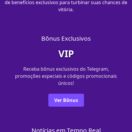
de benefícios exclusivos para turbinar suas chances de
vitória.
Bônus Exclusivos
VIP
Receba bônus exclusivos do Telegram,
promoções especiais e códigos promocionais
únicos!
Ver Bônus
Notícias em Tempo Real