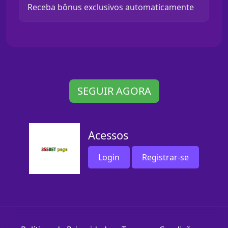
Receba bônus exclusivos automaticamente
SEGUIR AGORA
Acessos
Login
Registrar-se