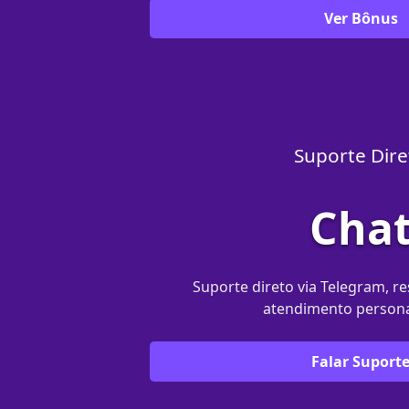
Ver Bônus
Suporte Dire
Cha
Suporte direto via Telegram, r
atendimento persona
Falar Suport