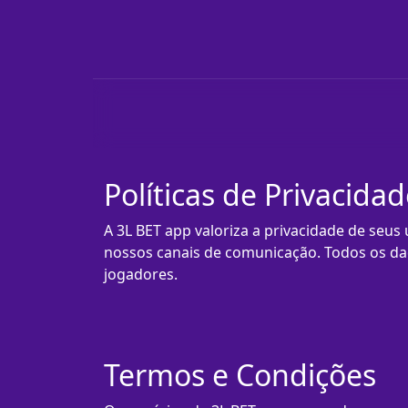
Políticas de Privacida
A 3L BET app valoriza a privacidade de seu
nossos canais de comunicação. Todos os dad
jogadores.
Termos e Condições