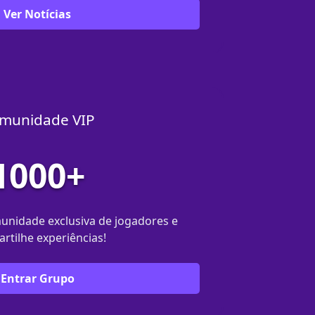
Ver Notícias
munidade VIP
1000+
unidade exclusiva de jogadores e
rtilhe experiências!
Entrar Grupo