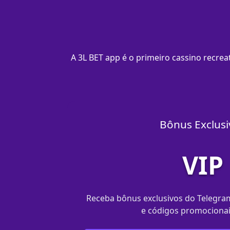
A 3L BET app é o primeiro cassino recreat
Bônus Exclusi
VIP
Receba bônus exclusivos do Telegra
e códigos promocionai