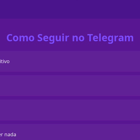
Como Seguir no Telegram
tivo
er nada