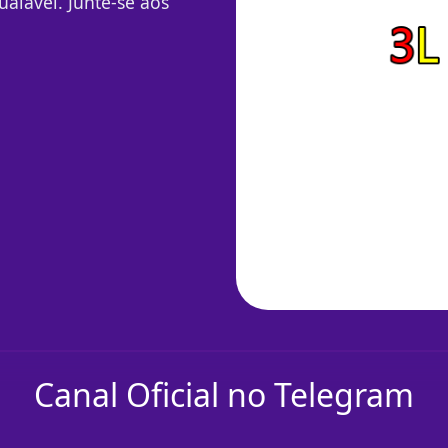
ualável. Junte-se aos
Canal Oficial no Telegram