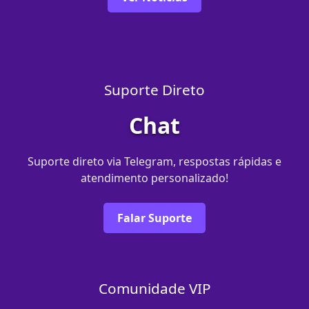
Suporte Direto
Chat
Suporte direto via Telegram, respostas rápidas e
atendimento personalizado!
Falar Suporte
Comunidade VIP