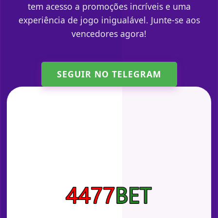
tem acesso a promoções incríveis e uma
experiência de jogo inigualável. Junte-se aos
vencedores agora!
SEGUIR NO TELEGRAM