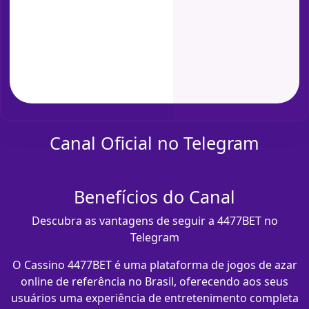
Canal Oficial no Telegram
Benefícios do Canal
Descubra as vantagens de seguir a 4477BET no
Telegram
O Cassino 4477BET é uma plataforma de jogos de azar
online de referência no Brasil, oferecendo aos seus
usuários uma experiência de entretenimento completa