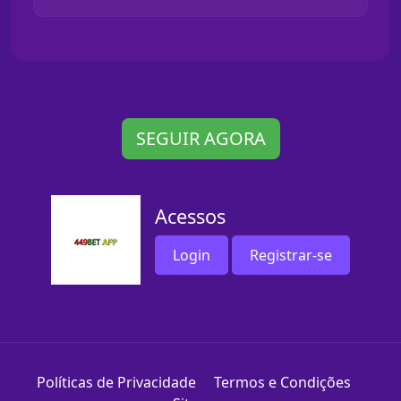
SEGUIR AGORA
Acessos
Login
Registrar-se
Políticas de Privacidade
Termos e Condições