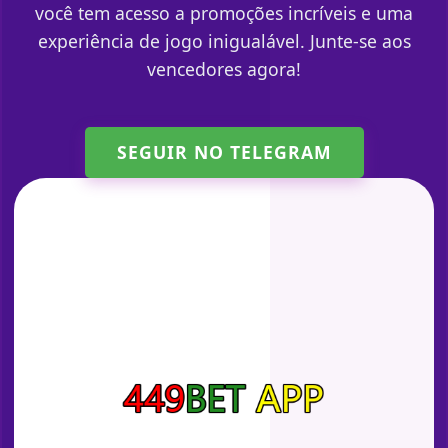
você tem acesso a promoções incríveis e uma
experiência de jogo inigualável. Junte-se aos
vencedores agora!
SEGUIR NO TELEGRAM