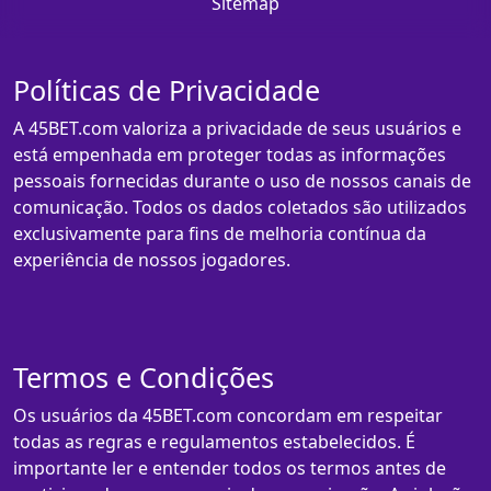
Sitemap
Políticas de Privacidade
A 45BET.com valoriza a privacidade de seus usuários e
está empenhada em proteger todas as informações
pessoais fornecidas durante o uso de nossos canais de
comunicação. Todos os dados coletados são utilizados
exclusivamente para fins de melhoria contínua da
experiência de nossos jogadores.
Termos e Condições
Os usuários da 45BET.com concordam em respeitar
todas as regras e regulamentos estabelecidos. É
importante ler e entender todos os termos antes de