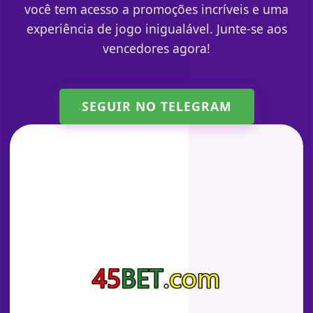
você tem acesso a promoções incríveis e uma
experiência de jogo inigualável. Junte-se aos
vencedores agora!
SEGUIR NO TELEGRAM