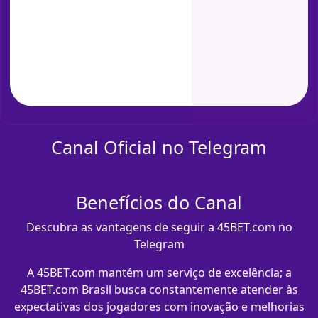
Canal Oficial no Telegram
Benefícios do Canal
Descubra as vantagens de seguir a 45BET.com no
Telegram
A 45BET.com mantém um serviço de excelência; a
45BET.com Brasil busca constantemente atender às
expectativas dos jogadores com inovação e melhorias