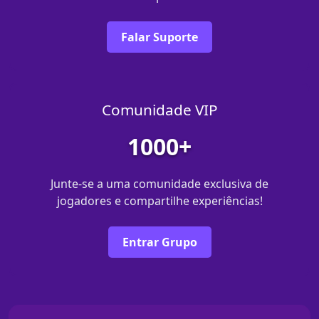
Falar Suporte
Comunidade VIP
1000+
Junte-se a uma comunidade exclusiva de
jogadores e compartilhe experiências!
Entrar Grupo