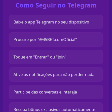
Como Seguir no Telegram
Baixe o app Telegram no seu dispositivo
Procure por "@45BET.comOficial"
Toque em "Entrar" ou "Join"
Ative as notificações para não perder nada
Participe das conversas e interaja
Receba bônus exclusivos automaticamente