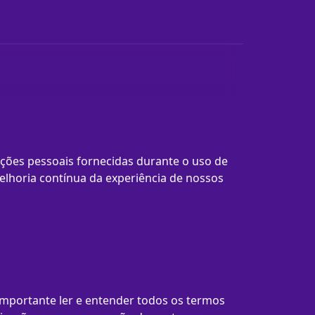
ções pessoais fornecidas durante o uso de
elhoria contínua da experiência de nossos
importante ler e entender todos os termos