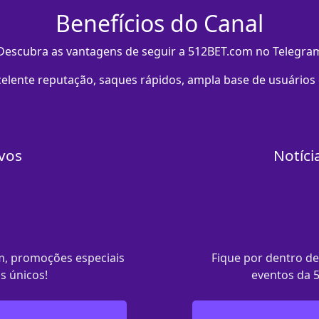
Benefícios do Canal
Descubra as vantagens de seguir a 512BET.com no Telegra
elente reputação, saques rápidos, ampla base de usuários 
vos
Notíci
m, promoções especiais
Fique por dentro d
s únicos!
eventos da 