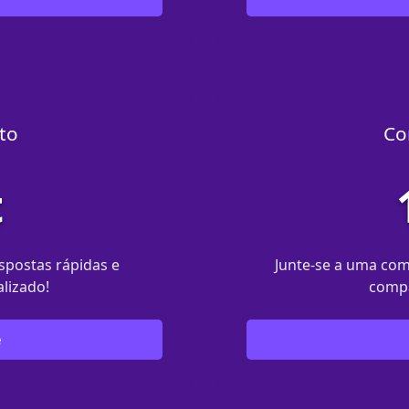
to
Co
t
espostas rápidas e
Junte-se a uma com
lizado!
compa
e