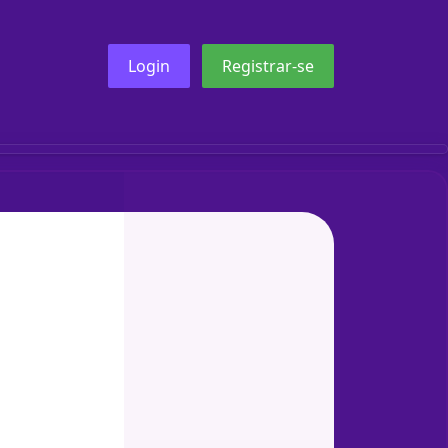
Login
Registrar-se