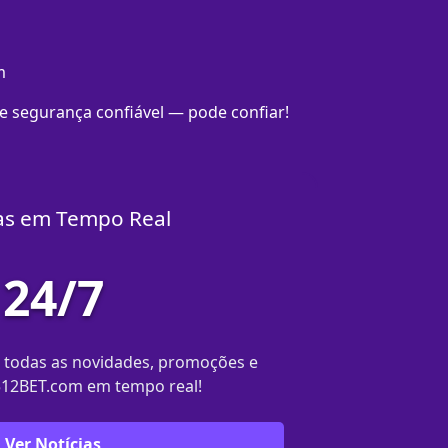
m
e segurança confiável — pode confiar!
as em Tempo Real
24/7
e todas as novidades, promoções e
512BET.com em tempo real!
Ver Notícias