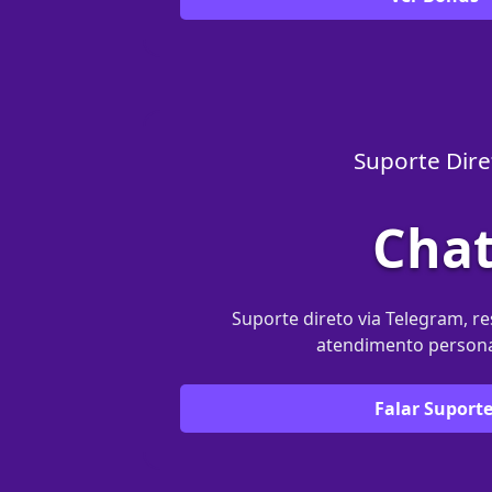
Suporte Dire
Cha
Suporte direto via Telegram, r
atendimento persona
Falar Suport