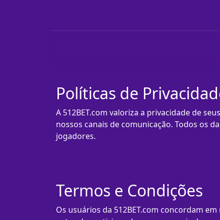
Políticas de Privacida
A 512BET.com valoriza a privacidade de se
nossos canais de comunicação. Todos os dad
jogadores.
Termos e Condições
Os usuários da 512BET.com concordam em re