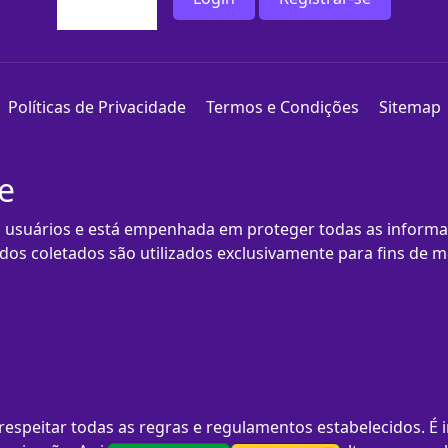
Políticas de Privacidade
Termos e Condições
Sitemap
de
us usuários e está empenhada em proteger todas as informa
os coletados são utilizados exclusivamente para fins de m
speitar todas as regras e regulamentos estabelecidos. É 