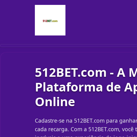
512BET.com - A 
Plataforma de A
Online
Cadastre-se na 512BET.com para ganha
cada recarga. Com a 512BET.com, você