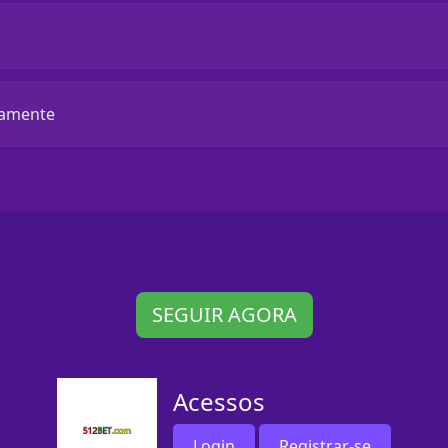
camente
SEGUIR AGORA
Acessos
Login
Registrar-se