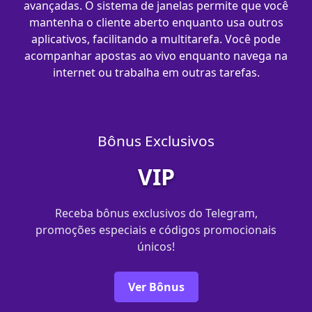
avançadas. O sistema de janelas permite que você
mantenha o cliente aberto enquanto usa outros
aplicativos, facilitando a multitarefa. Você pode
acompanhar apostas ao vivo enquanto navega na
internet ou trabalha em outras tarefas.
Bônus Exclusivos
VIP
Receba bônus exclusivos do Telegram,
promoções especiais e códigos promocionais
únicos!
Ver Bônus