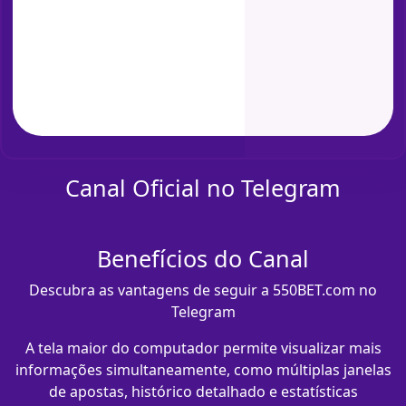
Canal Oficial no Telegram
Benefícios do Canal
Descubra as vantagens de seguir a 550BET.com no
Telegram
A tela maior do computador permite visualizar mais
informações simultaneamente, como múltiplas janelas
de apostas, histórico detalhado e estatísticas