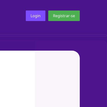
Login
Registrar-se