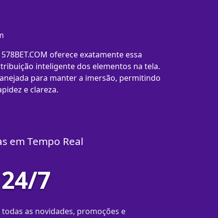
m
 a 578BET.COM oferece exatamente essa
ibuição inteligente dos elementos na tela.
lanejada para manter a imersão, permitindo
pidez e clareza.
as em Tempo Real
24/7
e todas as novidades, promoções e