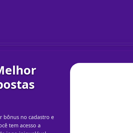
Melhor
postas
r bônus no cadastro e
ocê tem acesso a