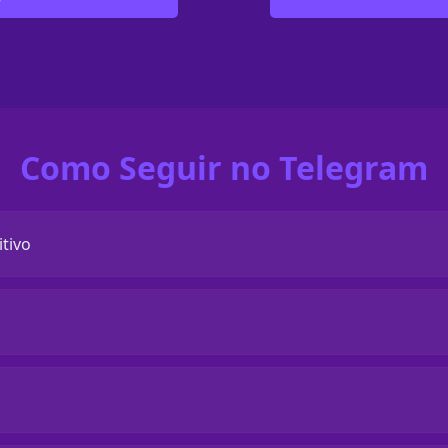
Como Seguir no Telegram
tivo