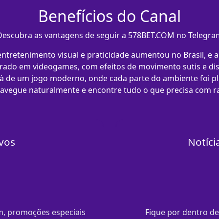
Benefícios do Canal
Descubra as vantagens de seguir a 578BET.COM no Telegra
entretenimento visual e praticidade aumentou no Brasil, e
ado em videogames, com efeitos de movimento sutis e distr
à de um jogo moderno, onde cada parte do ambiente foi p
avegue naturalmente e encontre tudo o que precisa com ra
vos
Notíci
m, promoções especiais
Fique por dentro d