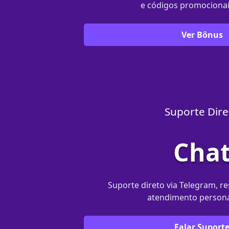
e códigos promocionai
Ver Bônus
Suporte Dire
Cha
Suporte direto via Telegram, r
atendimento persona
Falar Suport