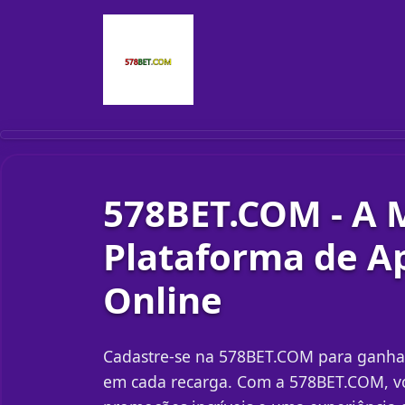
578BET.COM - A 
Plataforma de A
Online
Cadastre-se na 578BET.COM para ganha
em cada recarga. Com a 578BET.COM, v