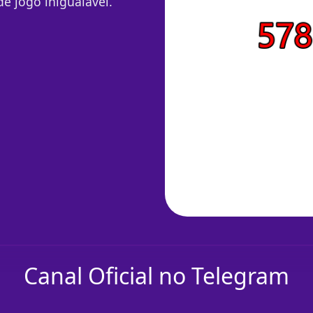
e jogo inigualável.
Canal Oficial no Telegram