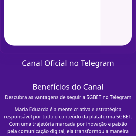
Canal Oficial no Telegram
Benefícios do Canal
Descubra as vantagens de seguir a 5GBET no Telegram
Maria Eduarda é a mente criativa e estratégica
responsável por todo o conteúdo da plataforma 5GBET.
Com uma trajetória marcada por inovação e paixão
pela comunicação digital, ela transformou a maneira