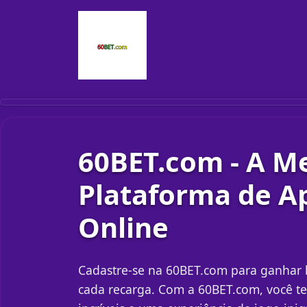
60BET.com - A M
Plataforma de A
Online
Cadastre-se na 60BET.com para ganhar 
cada recarga. Com a 60BET.com, você t