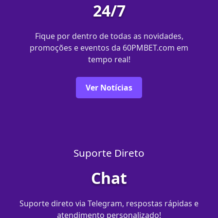
24/7
Fique por dentro de todas as novidades,
promoções e eventos da 60PMBET.com em
tempo real!
Ver Notícias
Suporte Direto
Chat
Suporte direto via Telegram, respostas rápidas e
atendimento personalizado!