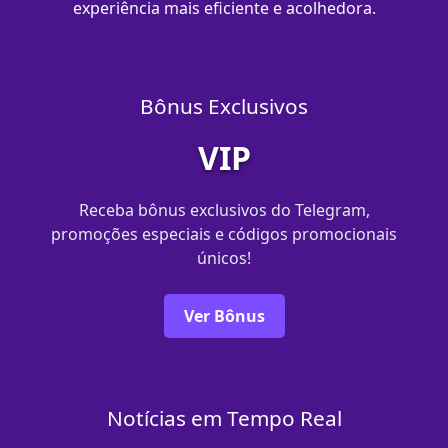
experiência mais eficiente e acolhedora.
Bônus Exclusivos
VIP
Receba bônus exclusivos do Telegram,
promoções especiais e códigos promocionais
únicos!
Ver Bônus
Notícias em Tempo Real