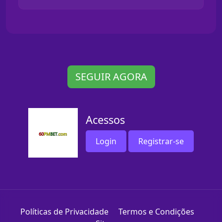
SEGUIR AGORA
Acessos
Login
Registrar-se
Políticas de Privacidade
Termos e Condições