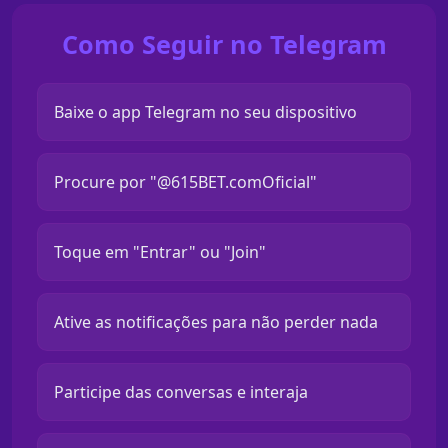
Como Seguir no Telegram
Baixe o app Telegram no seu dispositivo
Procure por "@615BET.comOficial"
Toque em "Entrar" ou "Join"
Ative as notificações para não perder nada
Participe das conversas e interaja