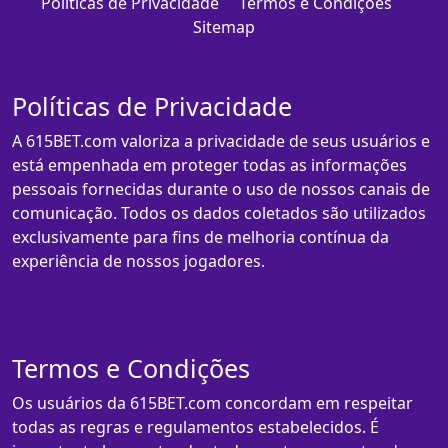
Políticas de Privacidade
Termos e Condições
Sitemap
Políticas de Privacidade
A 615BET.com valoriza a privacidade de seus usuários e
está empenhada em proteger todas as informações
pessoais fornecidas durante o uso de nossos canais de
comunicação. Todos os dados coletados são utilizados
exclusivamente para fins de melhoria contínua da
experiência de nossos jogadores.
Termos e Condições
Os usuários da 615BET.com concordam em respeitar
todas as regras e regulamentos estabelecidos. É