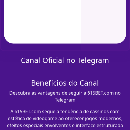
Canal Oficial no Telegram
Benefícios do Canal
Descubra as vantagens de seguir a 615BET.com no
Telegram
A 615BET.com segue a tendência de cassinos com
estética de videogame ao oferecer jogos modernos,
efeitos especiais envolventes e interface estruturada