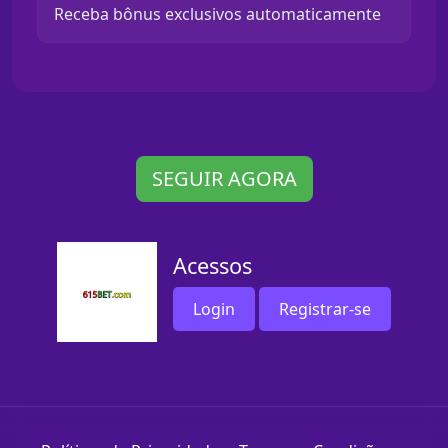
Receba bônus exclusivos automaticamente
SEGUIR AGORA
Acessos
Login
Registrar-se