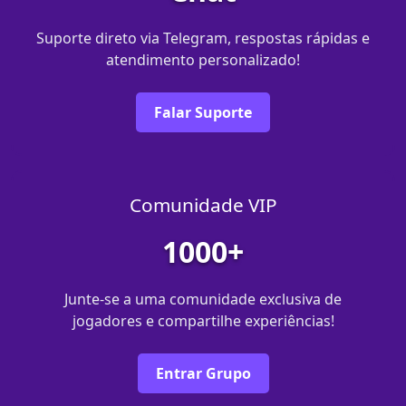
Suporte direto via Telegram, respostas rápidas e
atendimento personalizado!
Falar Suporte
Comunidade VIP
1000+
Junte-se a uma comunidade exclusiva de
jogadores e compartilhe experiências!
Entrar Grupo