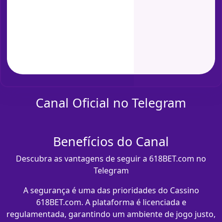
Canal Oficial no Telegram
Benefícios do Canal
Descubra as vantagens de seguir a 618BET.com no
Telegram
A segurança é uma das prioridades do Cassino
618BET.com. A plataforma é licenciada e
regulamentada, garantindo um ambiente de jogo justo,