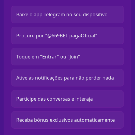
Baixe o app Telegram no seu dispositivo
Procure por "@669BET pagaOficial"
Toque em "Entrar" ou "Join"
Ative as notificações para não perder nada
Participe das conversas e interaja
Receba bônus exclusivos automaticamente