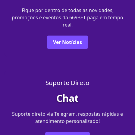
Fique por dentro de todas as novidades,
promoções e eventos da 669BET paga em tempo
real!
Ver Notícias
Suporte Direto
Chat
Suporte direto via Telegram, respostas rápidas e
atendimento personalizado!