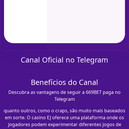
Canal Oficial no Telegram
Benefícios do Canal
Descubra as vantagens de seguir a 669BET paga no
Telegram
quanto outros, como o craps, são muito mais baseados
em sorte. O casino EJ oferece uma plataforma onde os
jogadores podem experimentar diferentes jogos de