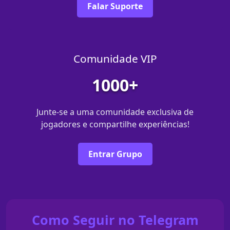
Falar Suporte
Comunidade VIP
1000+
Junte-se a uma comunidade exclusiva de
jogadores e compartilhe experiências!
Entrar Grupo
Como Seguir no Telegram