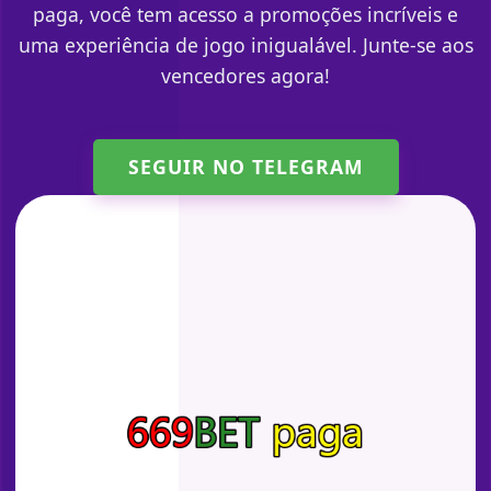
paga, você tem acesso a promoções incríveis e
uma experiência de jogo inigualável. Junte-se aos
vencedores agora!
SEGUIR NO TELEGRAM