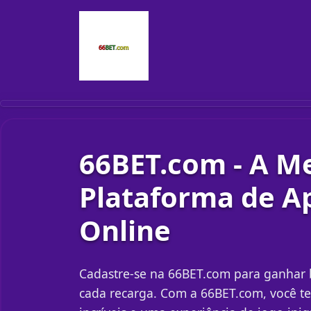
66BET.com - A M
Plataforma de A
Online
Cadastre-se na 66BET.com para ganhar 
cada recarga. Com a 66BET.com, você t