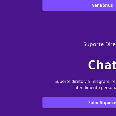
Ver Bônus
Suporte Dire
Cha
Suporte direto via Telegram, r
atendimento persona
Falar Suport