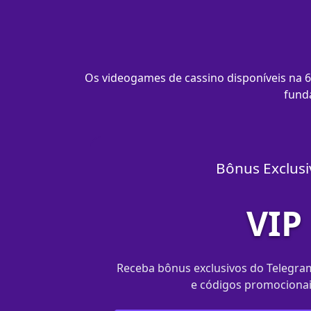
Os videogames de cassino disponíveis na 6
funda
Bônus Exclusi
VIP
Receba bônus exclusivos do Telegra
e códigos promocionai