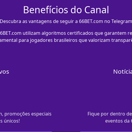
Benefícios do Canal
Descubra as vantagens de seguir a 66BET.com no Telegra
6BET.com utilizam algoritmos certificados que garantem res
mental para jogadores brasileiros que valorizam transpar
vos
Notíci
m, promoções especiais
Fique por dentro d
s únicos!
eventos da 