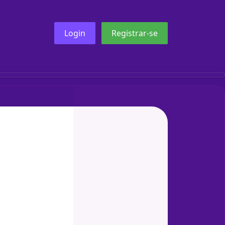
Login
Registrar-se