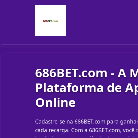
686BET.com - A 
Plataforma de A
Online
Cadastre-se na 686BET.com para ganha
cada recarga. Com a 686BET.com, você