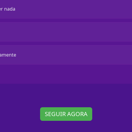
er nada
camente
SEGUIR AGORA