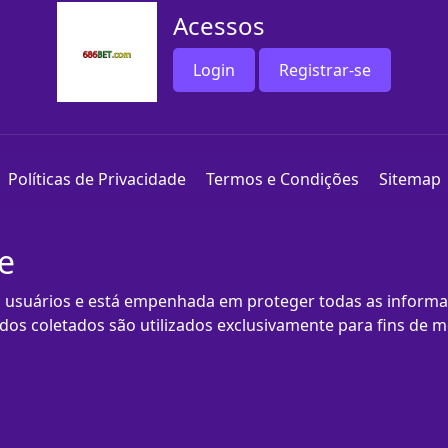
Acessos
Login
Registrar-se
Políticas de Privacidade
Termos e Condições
Sitemap
de
us usuários e está empenhada em proteger todas as informa
os coletados são utilizados exclusivamente para fins de m