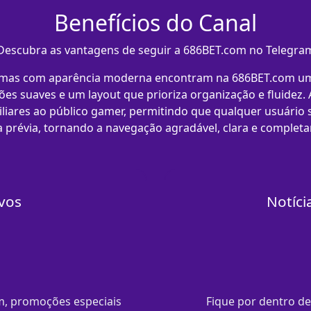
Benefícios do Canal
Descubra as vantagens de seguir a 686BET.com no Telegra
formas com aparência moderna encontram na 686BET.com 
es suaves e um layout que prioriza organização e fluidez. 
miliares ao público gamer, permitindo que qualquer usuári
 prévia, tornando a navegação agradável, clara e complet
vos
Notíci
m, promoções especiais
Fique por dentro d