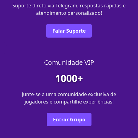
Suporte direto via Telegram, respostas rápidas e
atendimento personalizado!
Falar Suporte
Comunidade VIP
1000+
Junte-se a uma comunidade exclusiva de
jogadores e compartilhe experiências!
Entrar Grupo