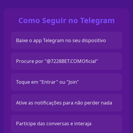
Como Seguir no Telegram
Baixe o app Telegram no seu dispositivo
Procure por "@7228BET.COMOficial"
Toque em "Entrar" ou "Join"
Ative as notificações para não perder nada
Participe das conversas e interaja