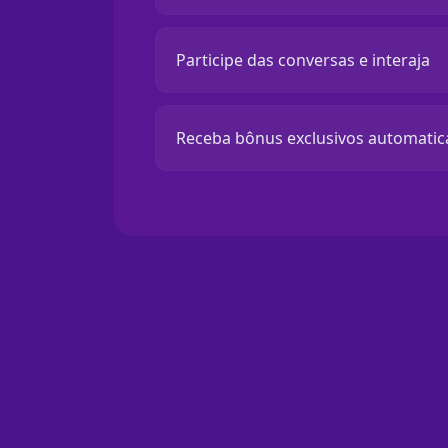
Participe das conversas e interaja
Receba bônus exclusivos automati