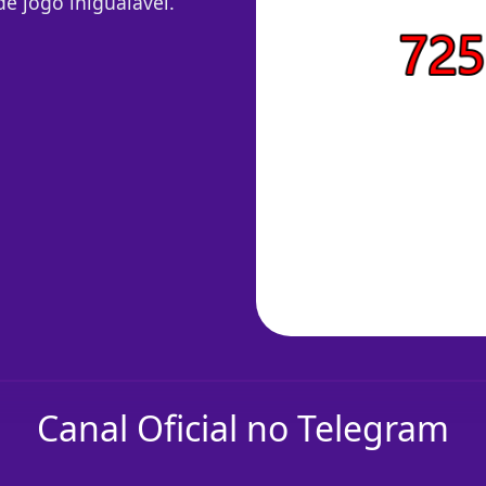
e jogo inigualável.
Canal Oficial no Telegram