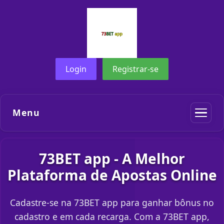
Login
Registrar-se
Menu
73BET app - A Melhor
Plataforma de Apostas Online
Cadastre-se na 73BET app para ganhar bônus no
cadastro e em cada recarga. Com a 73BET app,