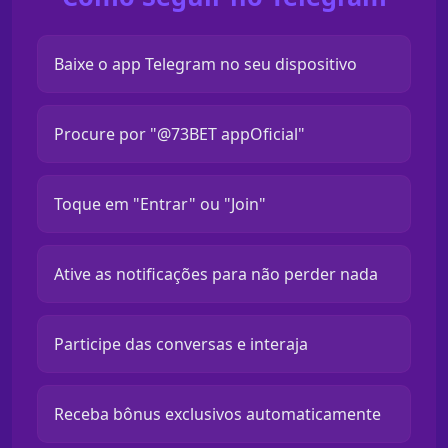
Baixe o app Telegram no seu dispositivo
Procure por "@73BET appOficial"
Toque em "Entrar" ou "Join"
Ative as notificações para não perder nada
Participe das conversas e interaja
Receba bônus exclusivos automaticamente