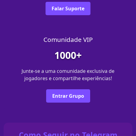
Falar Suporte
Comunidade VIP
1000+
Junte-se a uma comunidade exclusiva de
jogadores e compartilhe experiências!
Entrar Grupo
Como Seguir no Telegram