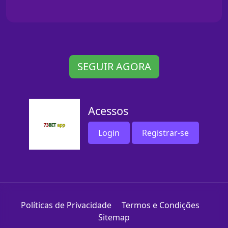
SEGUIR AGORA
Acessos
Login
Registrar-se
Políticas de Privacidade
Termos e Condições
Sitemap