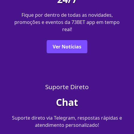
Fique por dentro de todas as novidades,
promoções e eventos da 73BET app em tempo
real!
Ver Notícias
Suporte Direto
Chat
Suporte direto via Telegram, respostas rápidas e
atendimento personalizado!