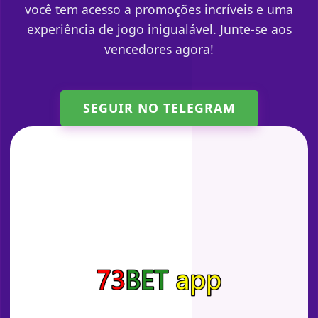
você tem acesso a promoções incríveis e uma
experiência de jogo inigualável. Junte-se aos
vencedores agora!
SEGUIR NO TELEGRAM