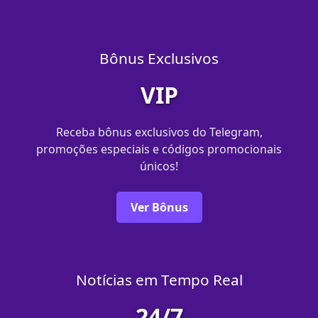
Bônus Exclusivos
VIP
Receba bônus exclusivos do Telegram,
promoções especiais e códigos promocionais
únicos!
Ver Bônus
Notícias em Tempo Real
24/7