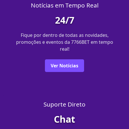
Notícias em Tempo Real
24/7
Fique por dentro de todas as novidades,
promoções e eventos da 7766BET em tempo
real!
Ver Notícias
Suporte Direto
Chat