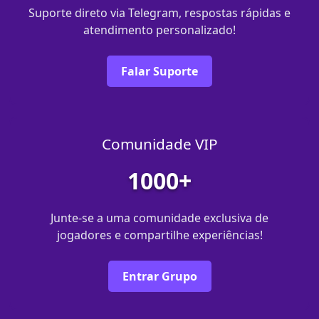
Suporte direto via Telegram, respostas rápidas e
atendimento personalizado!
Falar Suporte
Comunidade VIP
1000+
Junte-se a uma comunidade exclusiva de
jogadores e compartilhe experiências!
Entrar Grupo