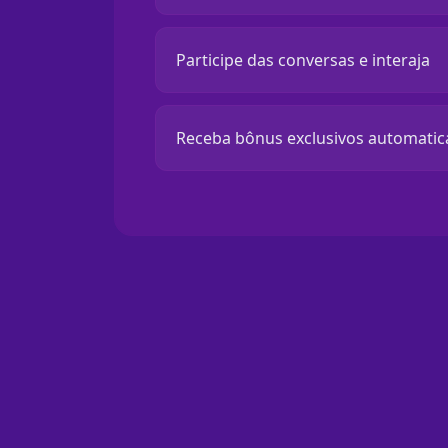
Participe das conversas e interaja
Receba bônus exclusivos automati