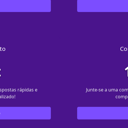
to
Co
t
espostas rápidas e
Junte-se a uma com
lizado!
compa
e