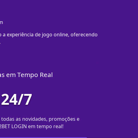
am
 experiência de jogo online, oferecendo
.
as em Tempo Real
24/7
e todas as novidades, promoções e
2BET LOGIN em tempo real!