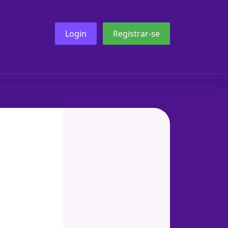
Login
Registrar-se