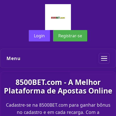
Login
Registrar-se
Menu
8500BET.com - A Melhor
Plataforma de Apostas Online
Cadastre-se na 8500BET.com para ganhar bônus
no cadastro e em cada recarga. Com a