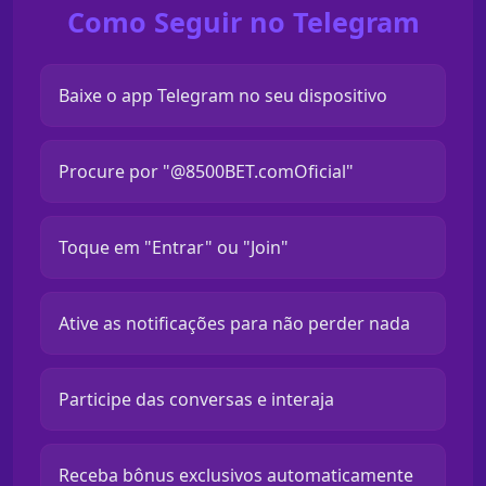
Como Seguir no Telegram
Baixe o app Telegram no seu dispositivo
Procure por "@8500BET.comOficial"
Toque em "Entrar" ou "Join"
Ative as notificações para não perder nada
Participe das conversas e interaja
Receba bônus exclusivos automaticamente