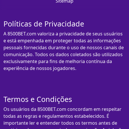
Sitemap
Políticas de Privacidade
A 8500BET.com valoriza a privacidade de seus usuários
e está empenhada em proteger todas as informações
pessoais fornecidas durante o uso de nossos canais de
comunicação. Todos os dados coletados são utilizados
exclusivamente para fins de melhoria contínua da
experiência de nossos jogadores.
Termos e Condições
Os usuários da 8500BET.com concordam em respeitar
todas as regras e regulamentos estabelecidos. É
importante ler e entender todos os termos antes de