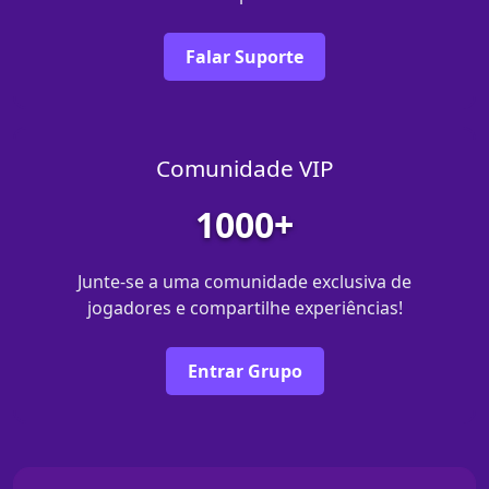
Falar Suporte
Comunidade VIP
1000+
Junte-se a uma comunidade exclusiva de
jogadores e compartilhe experiências!
Entrar Grupo