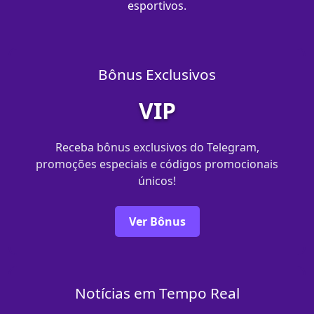
esportivos.
Bônus Exclusivos
VIP
Receba bônus exclusivos do Telegram,
promoções especiais e códigos promocionais
únicos!
Ver Bônus
Notícias em Tempo Real