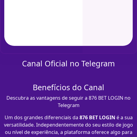
Canal Oficial no Telegram
Benefícios do Canal
Descubra as vantagens de seguir a 876 BET LOGIN no
Telegram
Um dos grandes diferenciais da
876 BET LOGIN
é a sua
versatilidade. Independentemente do seu estilo de jogo
ou nível de experiência, a plataforma oferece algo para