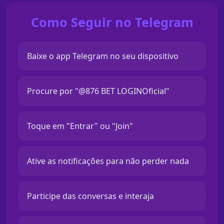
Como Seguir no Telegram
Baixe o app Telegram no seu dispositivo
Procure por "@876 BET LOGINOficial"
Toque em "Entrar" ou "Join"
Ative as notificações para não perder nada
Participe das conversas e interaja