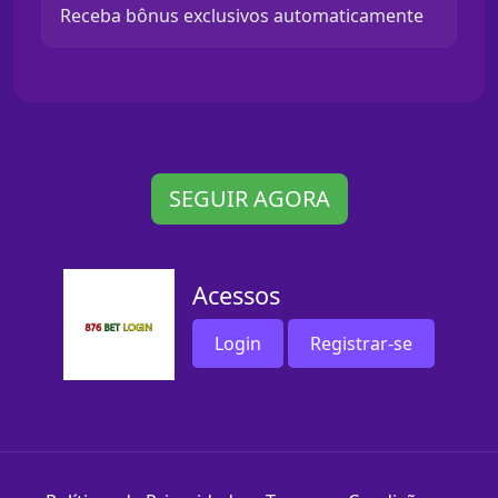
Receba bônus exclusivos automaticamente
SEGUIR AGORA
Acessos
Login
Registrar-se