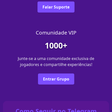
Falar Suporte
Comunidade VIP
1000+
Junte-se a uma comunidade exclusiva de
jogadores e compartilhe experiências!
Entrar Grupo
Como Seguir no Telegram