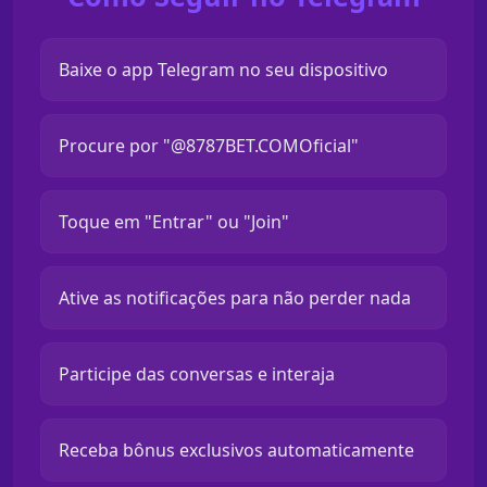
Baixe o app Telegram no seu dispositivo
Procure por "@8787BET.COMOficial"
Toque em "Entrar" ou "Join"
Ative as notificações para não perder nada
Participe das conversas e interaja
Receba bônus exclusivos automaticamente