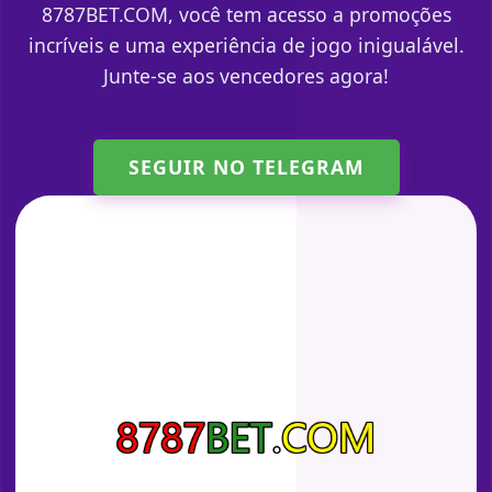
8787BET.COM, você tem acesso a promoções
incríveis e uma experiência de jogo inigualável.
Junte-se aos vencedores agora!
SEGUIR NO TELEGRAM