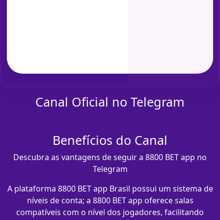
Canal Oficial no Telegram
Benefícios do Canal
Descubra as vantagens de seguir a 8800 BET app no
Telegram
A plataforma 8800 BET app Brasil possui um sistema de
níveis de conta; a 8800 BET app oferece salas
compatíveis com o nível dos jogadores, facilitando