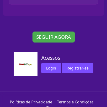
SEGUIR AGORA
Acessos
Login
Registrar-se
Políticas de Privacidade
Termos e Condições