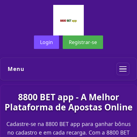
Login
Registrar-se
Menu
8800 BET app - A Melhor
Plataforma de Apostas Online
Cadastre-se na 8800 BET app para ganhar bônus
no cadastro e em cada recarga. Com a 8800 BET