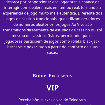
destaca por proporcionar aos jogadores a chance de
interagir com dealers reais em tempo real, tornando a
experiência de jogo muito mais autêntica. Diferente dos
jogos de cassino tradicionais, que utilizam geradores
de números aleatórios, os Jogos Ao Vivo são
transmitidos diretamente de estúdios de cassino ou até
mesmo de cassinos físicos, permitindo que os
jogadores participem de jogos como roleta, blackjack,
baccarat e poker, tudo a partir do conforto de suas
casas.
Bônus Exclusivos
VIP
Receba bônus exclusivos do Telegram,