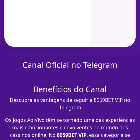
Canal Oficial no Telegram
Benefícios do Canal
Descubra as vantagens de seguir a 8959BET VIP no
Telegram
Os Jogos Ao Vivo têm se tornado uma das experiências
mais emocionantes e envolventes no mundo dos
cassinos online. No
8959BET VIP
, essa categoria se