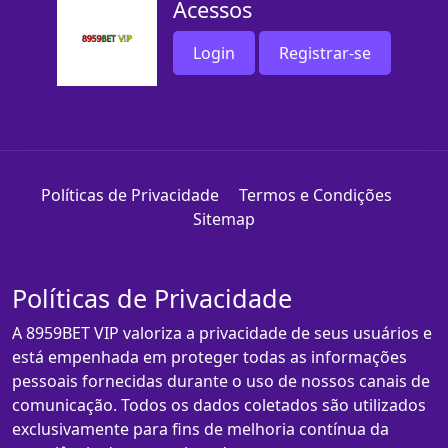
Acessos
Login
Registrar-se
Políticas de Privacidade
Termos e Condições
Sitemap
Políticas de Privacidade
A 8959BET VIP valoriza a privacidade de seus usuários e
está empenhada em proteger todas as informações
pessoais fornecidas durante o uso de nossos canais de
comunicação. Todos os dados coletados são utilizados
exclusivamente para fins de melhoria contínua da