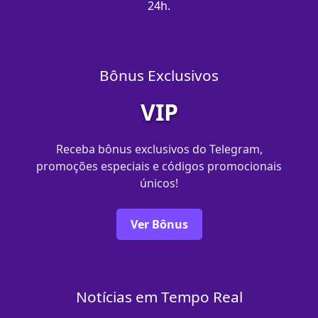
24h.
Bônus Exclusivos
VIP
Receba bônus exclusivos do Telegram,
promoções especiais e códigos promocionais
únicos!
Ver Bônus
Notícias em Tempo Real