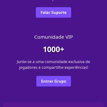
Falar Suporte
Comunidade VIP
1000+
Junte-se a uma comunidade exclusiva de
jogadores e compartilhe experiências!
Entrar Grupo