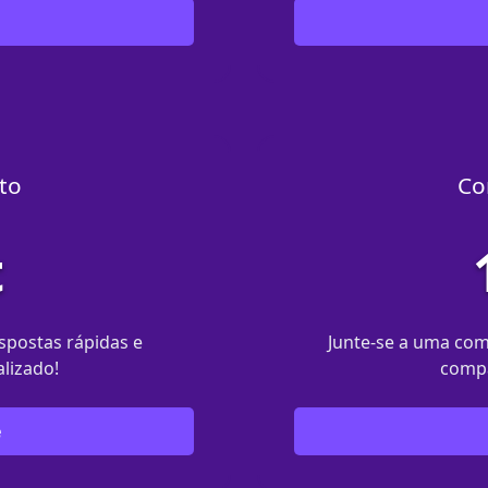
to
Co
t
espostas rápidas e
Junte-se a uma com
lizado!
compa
e