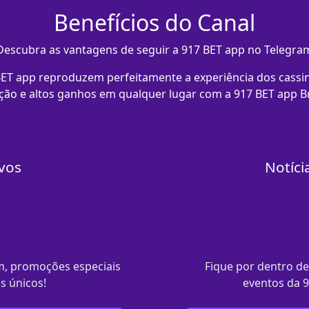
Benefícios do Canal
Descubra as vantagens de seguir a 917 BET app no Telegra
BET app reproduzem perfeitamente a experiência dos cassino
ão e altos ganhos em qualquer lugar com a 917 BET app Bra
vos
Notíci
m, promoções especiais
Fique por dentro d
s únicos!
eventos da 