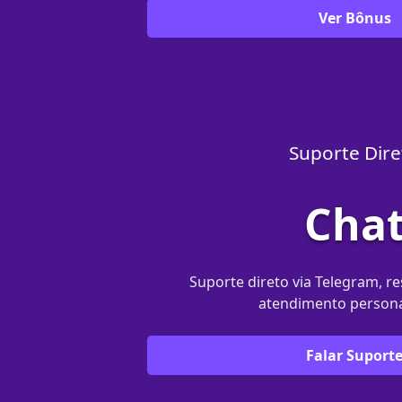
Ver Bônus
Suporte Dire
Cha
Suporte direto via Telegram, r
atendimento persona
Falar Suport