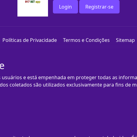
Login
Registrar-se
Políticas de Privacidade
Termos e Condições
Sitemap
de
us usuários e está empenhada em proteger todas as inform
os coletados são utilizados exclusivamente para fins de m