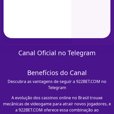
Canal Oficial no Telegram
Benefícios do Canal
Descubra as vantagens de seguir a 922BET.COM no
Telegram
A evolução dos cassinos online no Brasil trouxe
mecânicas de videogame para atrair novos jogadores, e
a 922BET.COM oferece essa combinação ao