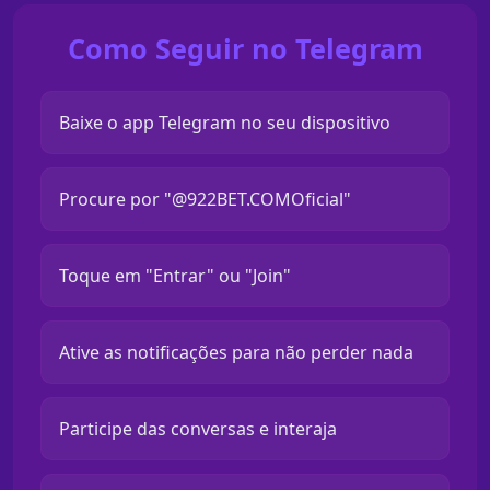
Como Seguir no Telegram
Baixe o app Telegram no seu dispositivo
Procure por "@922BET.COMOficial"
Toque em "Entrar" ou "Join"
Ative as notificações para não perder nada
Participe das conversas e interaja