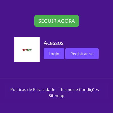
SEGUIR AGORA
Acessos
Login
Registrar-se
Políticas de Privacidade
Termos e Condições
Sitemap