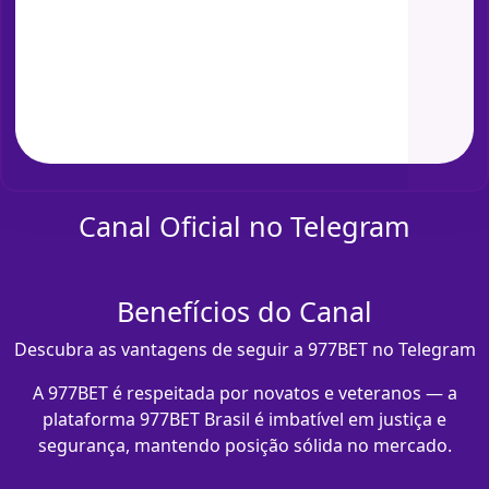
Canal Oficial no Telegram
Benefícios do Canal
Descubra as vantagens de seguir a 977BET no Telegram
A 977BET é respeitada por novatos e veteranos — a
plataforma 977BET Brasil é imbatível em justiça e
segurança, mantendo posição sólida no mercado.