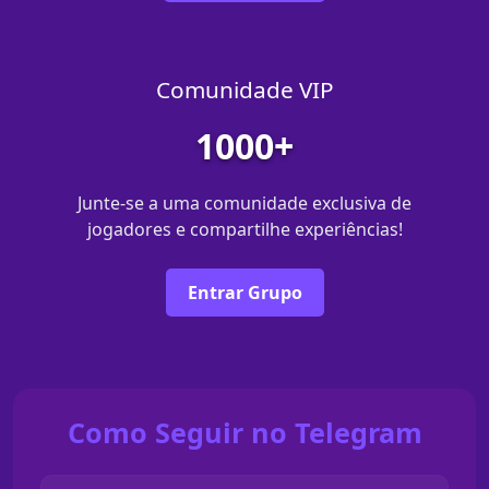
Comunidade VIP
1000+
Junte-se a uma comunidade exclusiva de
jogadores e compartilhe experiências!
Entrar Grupo
Como Seguir no Telegram