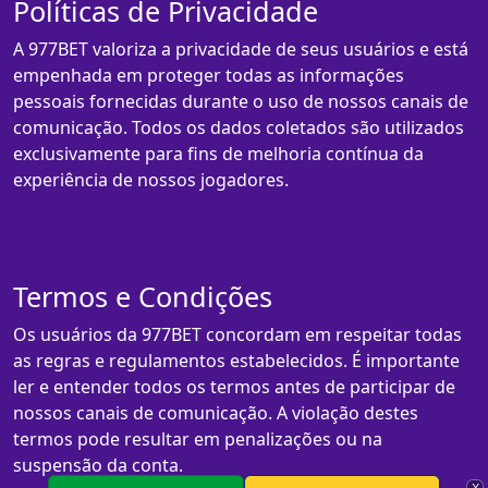
Políticas de Privacidade
A 977BET valoriza a privacidade de seus usuários e está
empenhada em proteger todas as informações
pessoais fornecidas durante o uso de nossos canais de
comunicação. Todos os dados coletados são utilizados
exclusivamente para fins de melhoria contínua da
experiência de nossos jogadores.
Termos e Condições
Os usuários da 977BET concordam em respeitar todas
as regras e regulamentos estabelecidos. É importante
ler e entender todos os termos antes de participar de
nossos canais de comunicação. A violação destes
termos pode resultar em penalizações ou na
suspensão da conta.