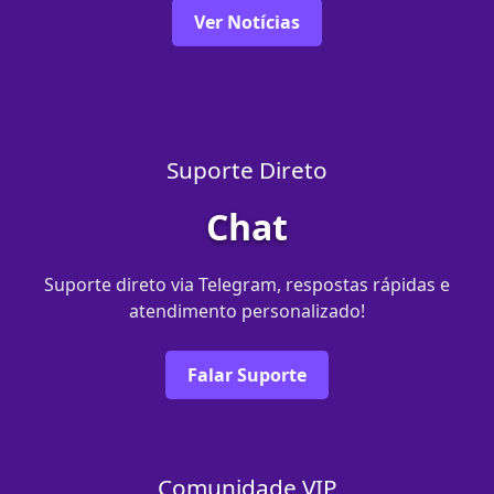
Ver Notícias
Suporte Direto
Chat
Suporte direto via Telegram, respostas rápidas e
atendimento personalizado!
Falar Suporte
Comunidade VIP