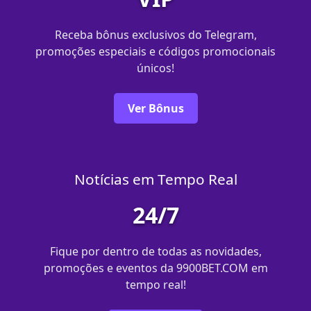
Receba bônus exclusivos do Telegram,
promoções especiais e códigos promocionais
únicos!
Ver Bônus
Notícias em Tempo Real
24/7
Fique por dentro de todas as novidades,
promoções e eventos da 9900BET.COM em
tempo real!