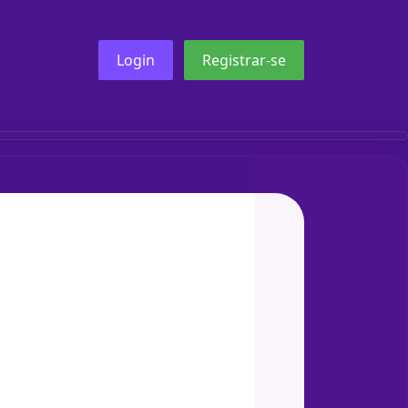
Login
Registrar-se