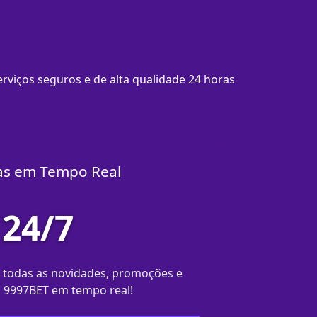
erviços seguros e de alta qualidade 24 horas
as em Tempo Real
24/7
e todas as novidades, promoções e
 9997BET em tempo real!