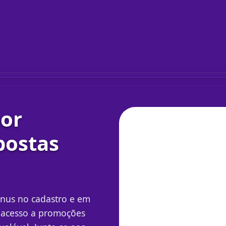
hor
postas
nus no cadastro e em
 acesso a promoções