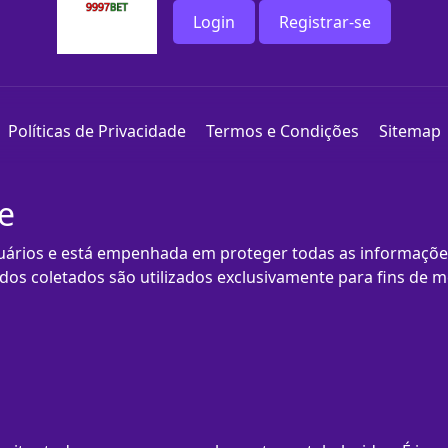
Login
Registrar-se
Políticas de Privacidade
Termos e Condições
Sitemap
de
suários e está empenhada em proteger todas as informaçõe
os coletados são utilizados exclusivamente para fins de m