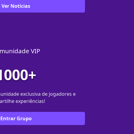
Ver Notícias
munidade VIP
1000+
unidade exclusiva de jogadores e
rtilhe experiências!
Entrar Grupo