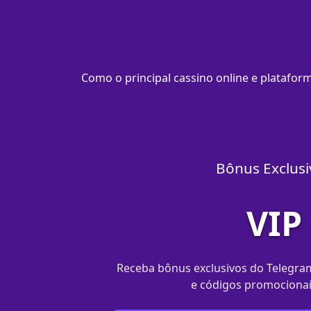
Como o principal cassino online e plataform
Bônus Exclusi
VIP
Receba bônus exclusivos do Telegra
e códigos promocionai