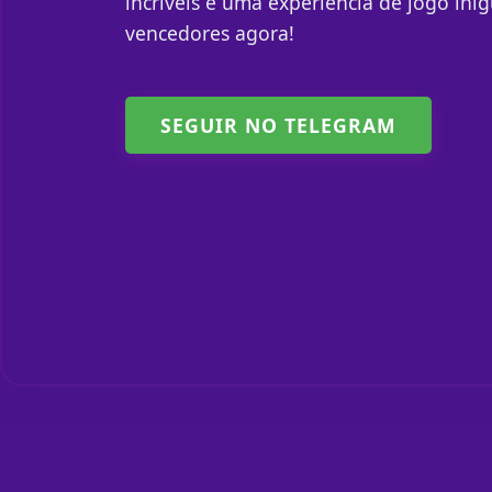
incríveis e uma experiência de jogo inig
vencedores agora!
SEGUIR NO TELEGRAM