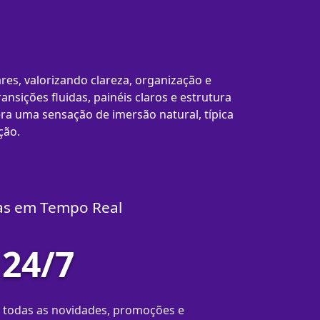
es, valorizando clareza, organização e
nsições fluidas, painéis claros e estrutura
ra uma sensação de imersão natural, típica
ção.
as em Tempo Real
24/7
e todas as novidades, promoções e