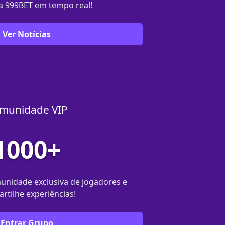
a 999BET em tempo real!
Ver Notícias
munidade VIP
1000+
unidade exclusiva de jogadores e
rtilhe experiências!
Entrar Grupo