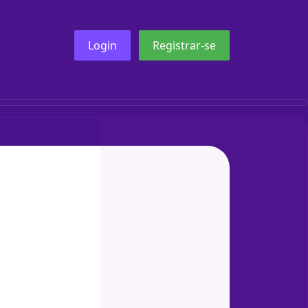
Login
Registrar-se