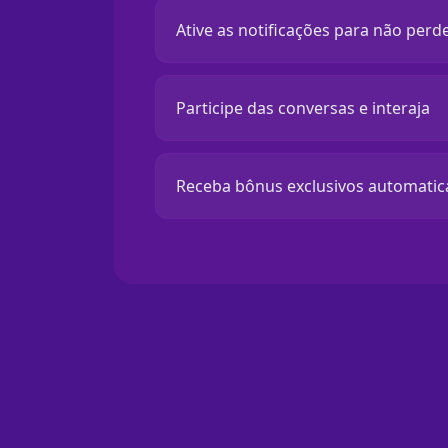
Ative as notificações para não perd
Participe das conversas e interaja
Receba bônus exclusivos automati