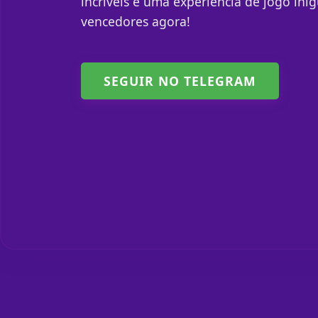
incríveis e uma experiência de jogo inig
vencedores agora!
SEGUIR NO TELEGRAM