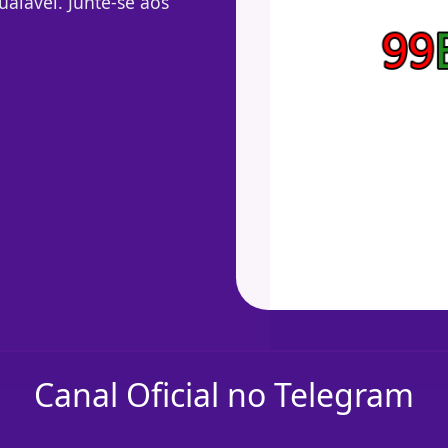
ualável. Junte-se aos
Canal Oficial no Telegram