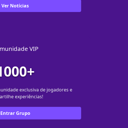
Ver Notícias
munidade VIP
1000+
unidade exclusiva de jogadores e
rtilhe experiências!
Entrar Grupo