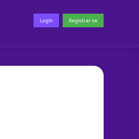
Login
Registrar-se