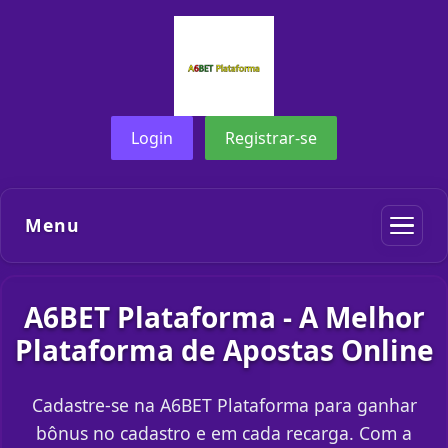
Login
Registrar-se
Menu
A6BET Plataforma - A Melhor
Plataforma de Apostas Online
Cadastre-se na A6BET Plataforma para ganhar
bônus no cadastro e em cada recarga. Com a