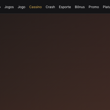
p
Jogos
Jogo
Cassino
Crash
Esporte
Bônus
Promo
Plat