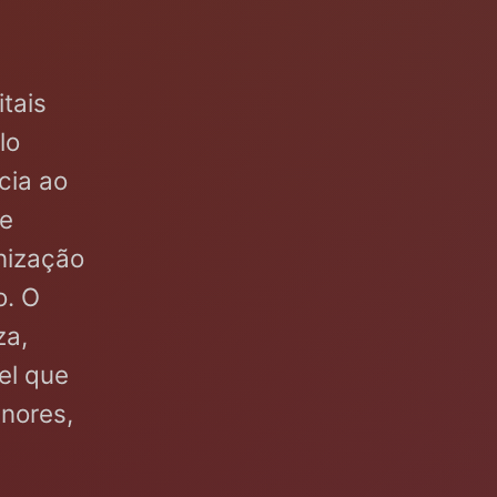
tais
lo
cia ao
te
anização
o. O
za,
el que
nores,