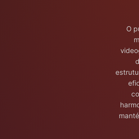
O p
m
video
d
estrutu
efi
co
harmo
manté