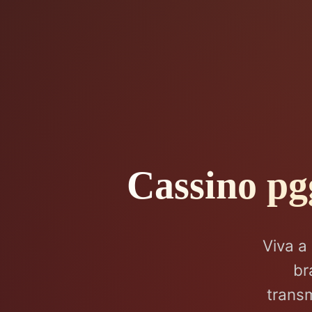
Cassino pg
Viva a
br
transm