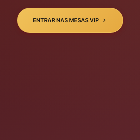
ENTRAR NAS MESAS VIP