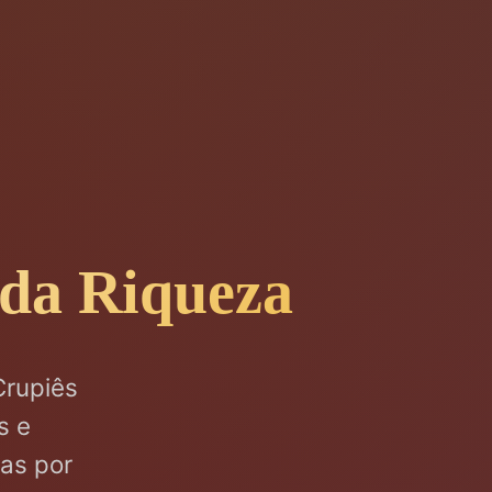
 da Riqueza
Crupiês
s e
ias por