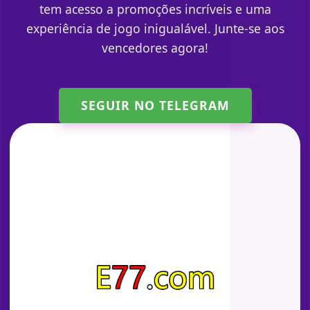
tem acesso a promoções incríveis e uma
experiência de jogo inigualável. Junte-se aos
vencedores agora!
SEGUIR NO TELEGRAM