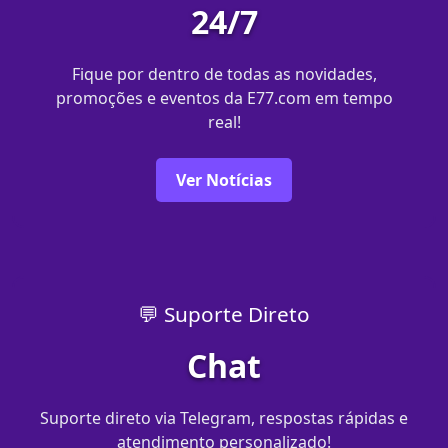
24/7
Fique por dentro de todas as novidades,
promoções e eventos da E77.com em tempo
real!
Ver Notícias
💬 Suporte Direto
Chat
Suporte direto via Telegram, respostas rápidas e
atendimento personalizado!